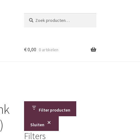
Zoeken
Zoeken
naar:
€
0,00
0 artikelen
nk
Filter producten
)
Sluiten
Filters