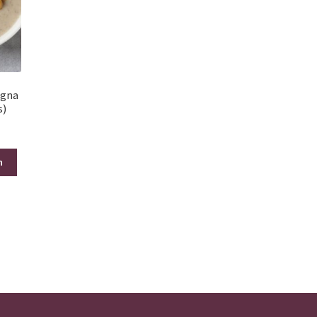
igna
s)
n