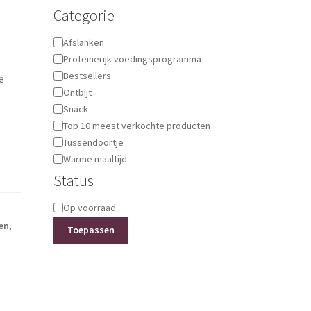
Categorie
Categorie
Afslanken
Proteïnerijk voedingsprogramma
Bestsellers
e
Ontbijt
Snack
Top 10 meest verkochte producten
Tussendoortje
Warme maaltijd
Status
Status
Op voorraad
en
,
Toepassen