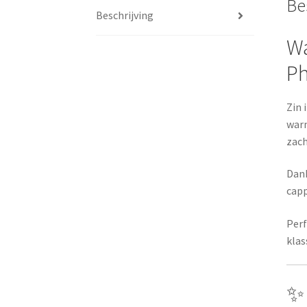
Be
Beschrijving
Wa
P
Zin 
warm
zach
Dank
capp
Perf
klas
✨ 