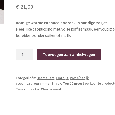
€
21,00
Romige warme cappuccinodrank in handige zakjes.
Heerlijke cappuccino met volle koffiesmaak, eenvoudig t
bereiden zonder suiker of melk.
Warme
Toevoegen aan winkelwagen
Cappuccino
Drank
–
Ligna
Categorieën:
Bestsellers
,
Ontbijt
,
Proteïnerijk
voedingsprogramma
,
Snack
,
Top 10 meest verkochte product
Pharma
Tussendoortje
,
Warme maaltijd
(7
zakjes)
hoeveelheid