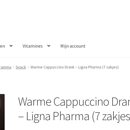
ken
Vitamines
Mijn account
aalmethoden
Disclaimer
Klantenservice
My account
Over ons
gramma
Snack
Warme Cappuccino Drank – Ligna Pharma (7 zakjes)
Winkelwagen
Contact
Error
Warme Cappuccino Dra
– Ligna Pharma (7 zakjes