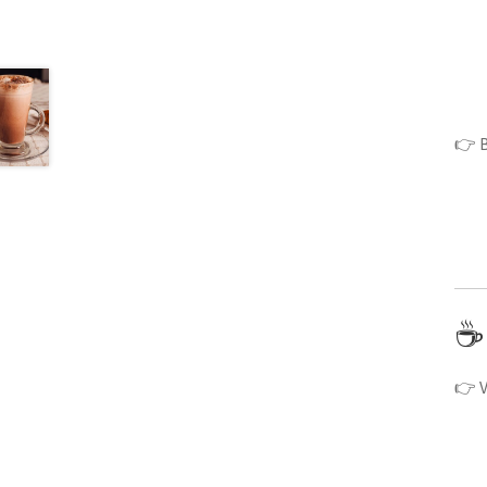
👉 B
☕ 
👉 V