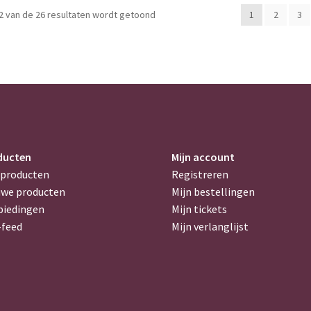
2 van de 26 resultaten wordt getoond
1
2
3
ducten
Mijn account
 producten
Registreren
uwe producten
Mijn bestellingen
biedingen
Mijn tickets
-feed
Mijn verlanglijst