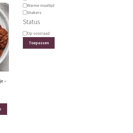
Warme maaltijd
Shakers
Status
Status
Op voorraad
Toepassen
je –
n