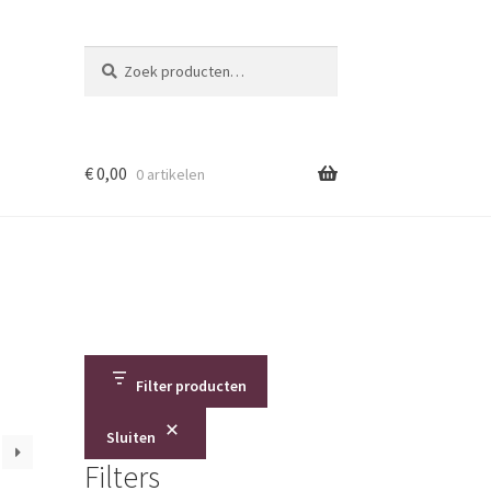
Zoeken
Zoeken
naar:
€
0,00
0 artikelen
Filter producten
Sluiten
Filters