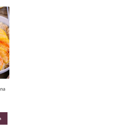
gna
n