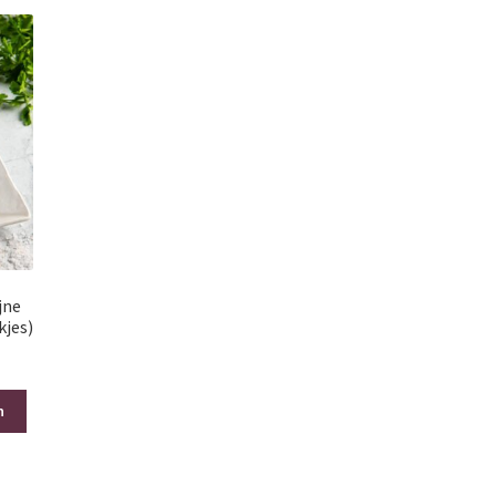
jne
kjes)
n