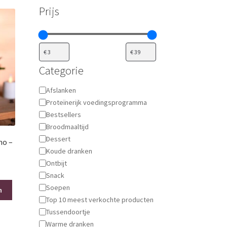
Prijs
Categorie
Categorie
Afslanken
Proteïnerijk voedingsprogramma
Bestsellers
Broodmaaltijd
Dessert
no –
Koude dranken
Ontbijt
Snack
Soepen
n
Top 10 meest verkochte producten
Tussendoortje
Warme dranken