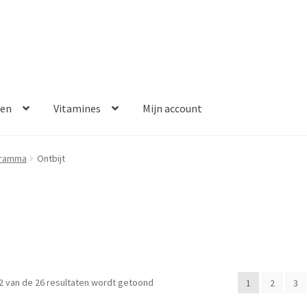
ken
Vitamines
Mijn account
aalmethoden
Disclaimer
Klantenservice
My account
Over ons
gramma
Ontbijt
Winkelwagen
Contact
Error
2 van de 26 resultaten wordt getoond
1
2
3