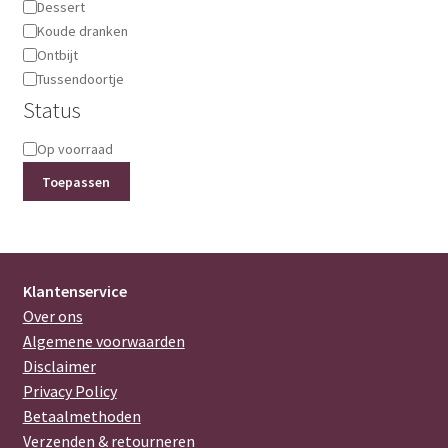
Dessert
Koude dranken
Ontbijt
Tussendoortje
Status
Status
Op voorraad
Toepassen
Klantenservice
Over ons
Algemene voorwaarden
Disclaimer
Privacy Policy
Betaalmethoden
Verzenden & retourneren