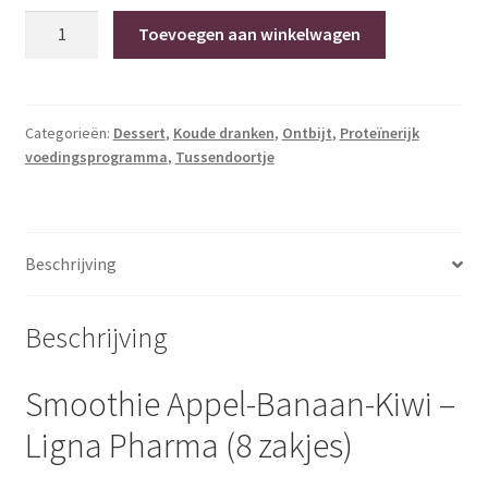
Smoothie
Toevoegen aan winkelwagen
appel-
banaan-
kiwi
(8
Categorieën:
Dessert
,
Koude dranken
,
Ontbijt
,
Proteïnerijk
voedingsprogramma
,
Tussendoortje
zakjes)
hoeveelheid
Beschrijving
Beschrijving
Smoothie Appel-Banaan-Kiwi –
Ligna Pharma
(8 zakjes)