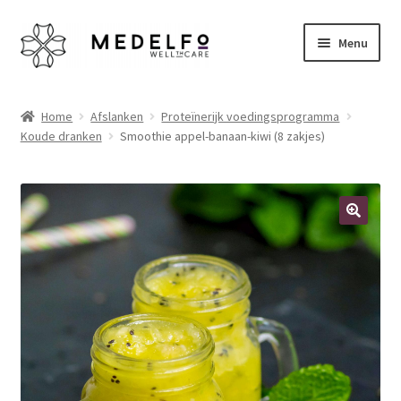
Ga
Ga
Menu
door
naar
naar
de
Home
navigatie
inhoud
Home
Afslanken
Proteïnerijk voedingsprogramma
Koude dranken
Smoothie appel-banaan-kiwi (8 zakjes)
Afrekenen
Algemene voorwaarden
Betaalmethoden
🔍
Disclaimer
Klantenservice
My account