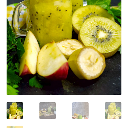
Over ons
Privacy Policy
Shop
Verzenden & retourneren
Winkelwagen
Contact
Bedankt
Error