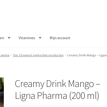
ken
Vitamines
Mijn account
aalmethoden
Disclaimer
Klantenservice
My account
Over ons
gramma
Top 10 meest verkochte producten
Creamy Drink Mango – Ligna
Winkelwagen
Contact
Error
Creamy Drink Mango –
Ligna Pharma (200 ml)