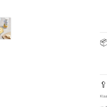
📦
🥄
Klaa