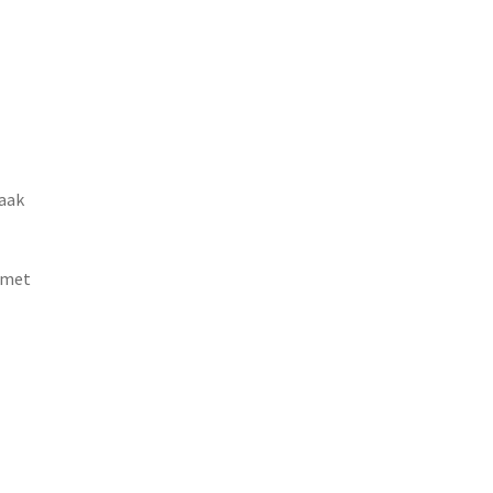
aak
 met