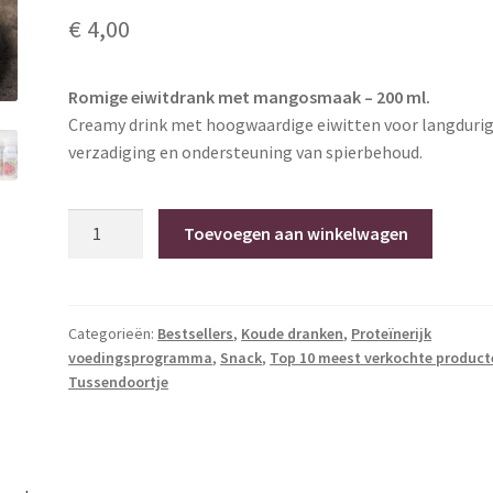
€
4,00
Romige eiwitdrank met mangosmaak – 200 ml.
Creamy drink met hoogwaardige eiwitten voor langduri
verzadiging en ondersteuning van spierbehoud.
Creamy
Toevoegen aan winkelwagen
Drink
Mango
–
Ligna
Categorieën:
Bestsellers
,
Koude dranken
,
Proteïnerijk
voedingsprogramma
,
Snack
,
Top 10 meest verkochte product
Pharma
Tussendoortje
(200
ml)
hoeveelheid