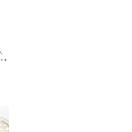
k,
tein