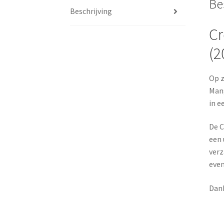
Be
Beschrijving
Cr
(2
Op z
Man
in 
De C
een 
verz
even
Dank