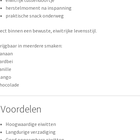
eiwitrijk tussendoortje
herstelmoment na inspanning
praktische snack onderweg
ect binnen een bewuste, eiwitrijke levensstijl.
rijgbaar in meerdere smaken:
Banaan
ardbei
anille
Mango
hocolade
Voordelen
Hoogwaardige eiwitten
Langdurige verzadiging
Goed opneembare eiwitten