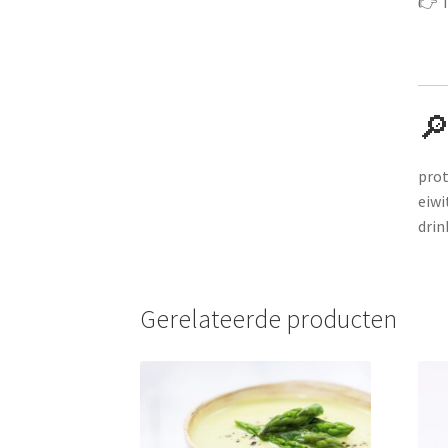
👉 T
🔎
prot
eiwi
drin
Gerelateerde producten