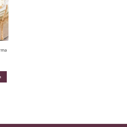
arma
n