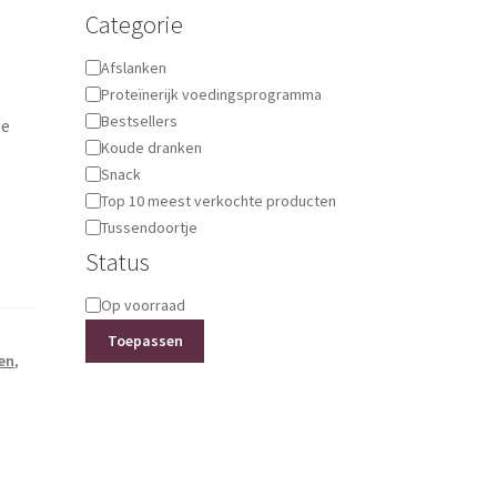
Categorie
Categorie
Afslanken
Proteïnerijk voedingsprogramma
Bestsellers
ge
Koude dranken
Snack
Top 10 meest verkochte producten
Tussendoortje
Status
Status
Op voorraad
Toepassen
en
,