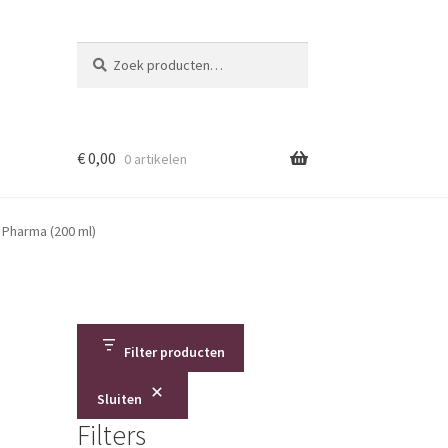
Zoeken
Zoeken
naar:
€
0,00
0 artikelen
 Pharma (200 ml)
Filter producten
Sluiten
Filters