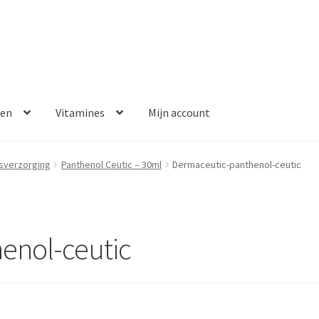
ken
Vitamines
Mijn account
aalmethoden
Disclaimer
Klantenservice
My account
Over ons
sverzorging
Panthenol Ceutic – 30ml
Dermaceutic-panthenol-ceutic
Winkelwagen
Contact
Error
enol-ceutic