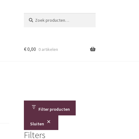
Zoeken
Zoeken
naar:
€
0,00
0 artikelen
Filter producten
Sluiten
Filters