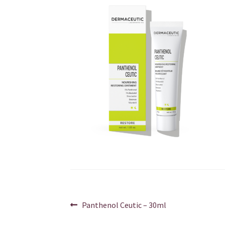
Berichtnavigatie
Vorig
Panthenol Ceutic – 30ml
bericht: