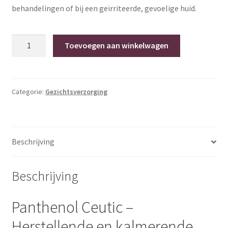
behandelingen of bij een geïrriteerde, gevoelige huid.
Panthenol
Toevoegen aan winkelwagen
Ceutic
-
30ml
hoeveelheid
Categorie:
Gezichtsverzorging
Beschrijving
Beschrijving
Panthenol Ceutic –
Herstellende en kalmerende