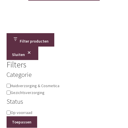
Filter producten
Sluiten
Filters
Categorie
Categorie
Huidverzorging & Cosmetica
Gezichtsverzorging
Status
Status
Op voorraad
Toepassen