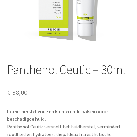
Over ons
Privacy Policy
Shop
Verzenden & retourneren
Panthenol Ceutic – 30ml
Winkelwagen
Contact
€
38,00
Bedankt
Intens herstellende en kalmerende balsem voor
beschadigde huid.
Error
Panthenol Ceutic versnelt het huidherstel, vermindert
roodheid en hydrateert diep. Ideaal na esthetische