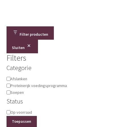
Filter producten
Sluiten
Filters
Categorie
Categorie
Afslanken
Proteïnerijk voedingsprogramma
Soepen
Status
Status
Op voorraad
Toepassen