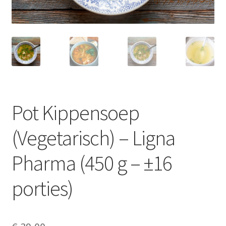
Over ons
Privacy Policy
Shop
Verzenden & retourneren
Pot Kippensoep
Winkelwagen
(Vegetarisch) – Ligna
Contact
Pharma (450 g – ±16
Bedankt
porties)
Error