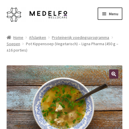
Ga
Ga
Menu
door
naar
naar
de
Home
navigatie
inhoud
Home
Afslanken
Proteïnerijk voedingsprogramma
Soepen
Pot Kippensoep (Vegetarisch) – Ligna Pharma (450 g –
Afrekenen
±16 porties)
Algemene voorwaarden
Betaalmethoden
🔍
Disclaimer
Klantenservice
My account