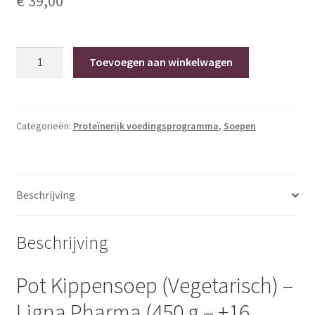
€
39,00
Pot
Toevoegen aan winkelwagen
Kippensoep
(Vegetarisch)
–
Ligna
Categorieën:
Proteïnerijk voedingsprogramma
,
Soepen
Pharma
(450
g
Beschrijving
–
±16
porties)
Beschrijving
hoeveelheid
Pot Kippensoep (Vegetarisch) –
Ligna Pharma (450 g – ±16