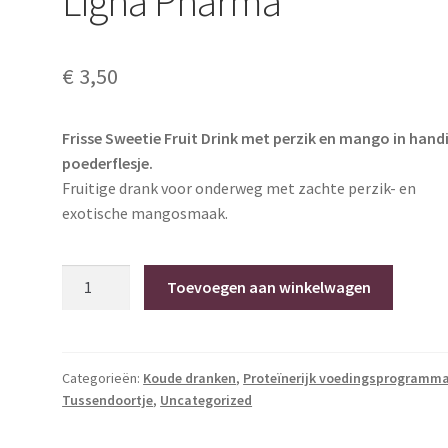
Ligna Pharma
€
3,50
Frisse Sweetie Fruit Drink met perzik en mango in hand
poederflesje.
Fruitige drank voor onderweg met zachte perzik- en
exotische mangosmaak.
Poederflesje
Toevoegen aan winkelwagen
Sweetie
Fruit
Drink
Perzik-
Categorieën:
Koude dranken
,
Proteïnerijk voedingsprogramm
Tussendoortje
,
Uncategorized
Mango
–