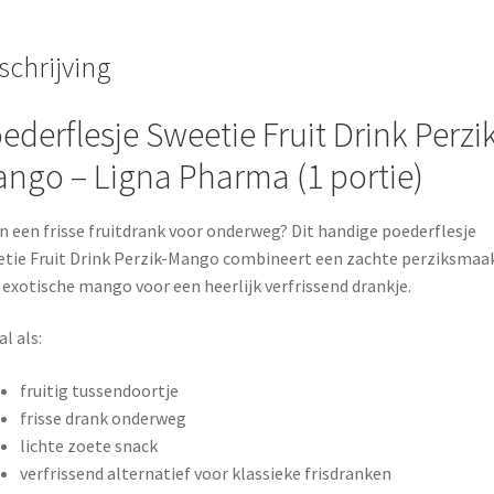
Ligna
Pharma
hoeveelheid
schrijving
ederflesje Sweetie Fruit Drink Perzik
ango –
Ligna Pharma
(1 portie)
in een frisse fruitdrank voor onderweg? Dit handige poederflesje
tie Fruit Drink Perzik-Mango combineert een zachte perziksmaa
exotische mango voor een heerlijk verfrissend drankje.
al als:
fruitig tussendoortje
frisse drank onderweg
lichte zoete snack
verfrissend alternatief voor klassieke frisdranken