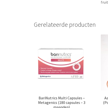
frui
Gerelateerde producten
BariNutrics Multi Capsules –
Aa
Metagenics (180 capsules – 3
(Po
maanden)