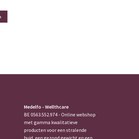
n
Medelfo - Wellthcare
BE 0563.552.974 - Online webshop
met gamma kwalitatieve
producten voor een stralende
huid, een gezond gewicht en een