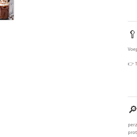
🥄
Voeg
👉 T
🔎
perz
prot