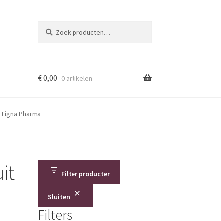
Zoeken
Zoeken
naar:
€
0,00
0 artikelen
– Ligna Pharma
it
Filter producten
Sluiten
Filters