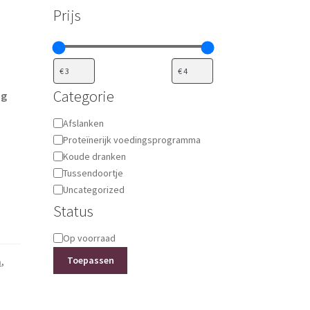
Prijs
Categorie
ig
Categorie
Afslanken
Proteïnerijk voedingsprogramma
Koude dranken
Tussendoortje
Uncategorized
Status
Status
Op voorraad
Toepassen
a
,