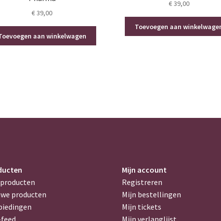
€
39,00
€
39,00
Toevoegen aan winkelwage
Toevoegen aan winkelwagen
ducten
Mijn account
 producten
Registreren
uwe producten
Mijn bestellingen
biedingen
Mijn tickets
-feed
Mijn verlanglijst