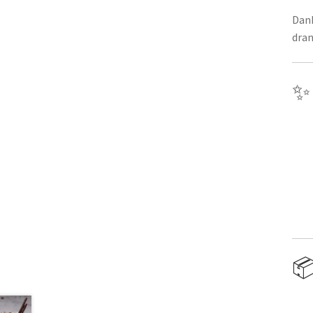
Dank
dran
✨ 
📦