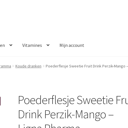
ken
Vitamines
Mijn account
aalmethoden
Disclaimer
Klantenservice
My account
Over ons
gramma
Koude dranken
Poederflesje Sweetie Fruit Drink Perzik-Mango 
Winkelwagen
Contact
Error
Poederflesje Sweetie Fru
Drink Perzik-Mango –