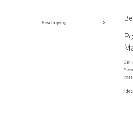
Be
Beschrijving
Po
M
Zin 
Swee
met 
Idea