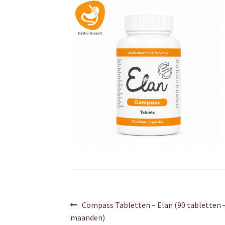
Berichtnavigatie
Vorig
Compass Tabletten – Elan (90 tabletten –
bericht:
maanden)