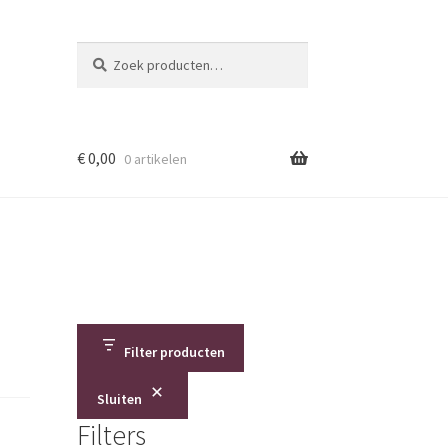
Zoeken
Zoeken
naar:
€
0,00
0 artikelen
Filter producten
Sluiten
Filters