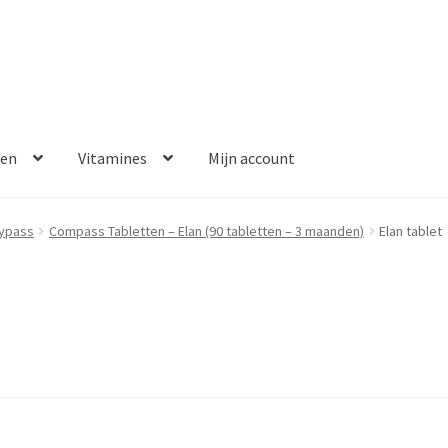
ken
Vitamines
Mijn account
aalmethoden
Disclaimer
Klantenservice
My account
Over ons
bypass
Compass Tabletten – Elan (90 tabletten – 3 maanden)
Elan tablet
Winkelwagen
Contact
Error