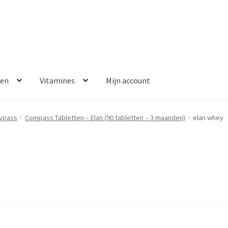
ken
Vitamines
Mijn account
aalmethoden
Disclaimer
Klantenservice
My account
Over ons
bypass
Compass Tabletten – Elan (90 tabletten – 3 maanden)
elan whey
Winkelwagen
Contact
Error