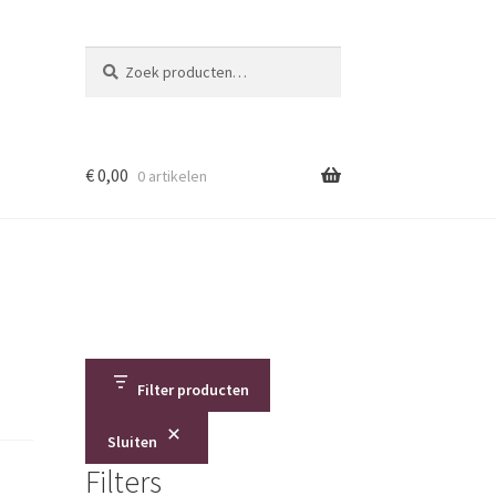
Zoeken
Zoeken
naar:
€
0,00
0 artikelen
Filter producten
Sluiten
Filters