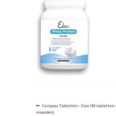
Berichtnavigatie
Vorig
Compass Tabletten – Elan (90 tabletten –
bericht:
maanden)