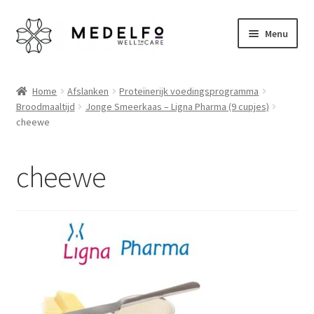
Ga
Ga
Menu
door
naar
naar
de
Home
navigatie
inhoud
Home
Afslanken
Proteïnerijk voedingsprogramma
Broodmaaltijd
Jonge Smeerkaas – Ligna Pharma (9 cupjes)
Afrekenen
cheewe
Algemene voorwaarden
cheewe
Betaalmethoden
Disclaimer
Klantenservice
My account