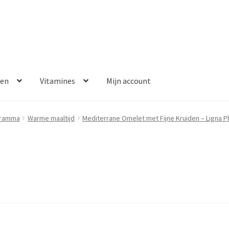
ken
Vitamines
Mijn account
aalmethoden
Disclaimer
Klantenservice
My account
Over ons
gramma
Warme maaltijd
Mediterrane Omelet met Fijne Kruiden – Ligna P
Winkelwagen
Contact
Error