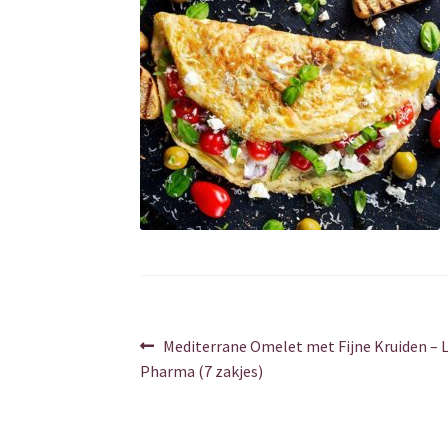
Berichtnavigatie
Vorig
Mediterrane Omelet met Fijne Kruiden – 
bericht:
Pharma (7 zakjes)