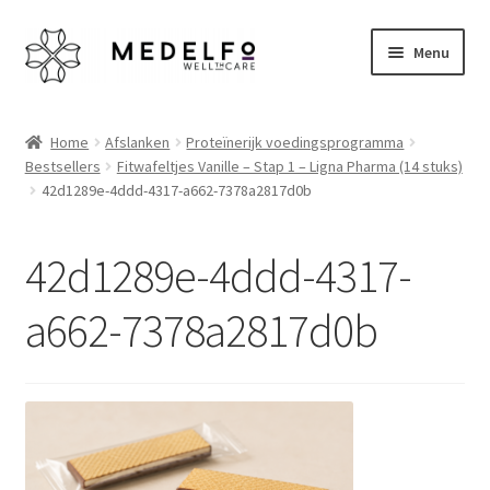
Ga
Ga
Menu
door
naar
naar
de
Home
navigatie
inhoud
Home
Afslanken
Proteïnerijk voedingsprogramma
Bestsellers
Fitwafeltjes Vanille – Stap 1 – Ligna Pharma (14 stuks)
Afrekenen
42d1289e-4ddd-4317-a662-7378a2817d0b
Algemene voorwaarden
42d1289e-4ddd-4317-
Betaalmethoden
a662-7378a2817d0b
Disclaimer
Klantenservice
My account