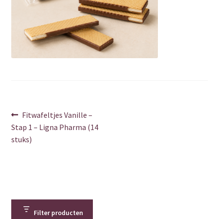
Over ons
Privacy Policy
Shop
Verzenden & retourneren
Berichtnavigatie
Vorig
Fitwafeltjes Vanille –
Winkelwagen
bericht:
Stap 1 – Ligna Pharma (14
stuks)
Contact
Bedankt
Error
Filter producten