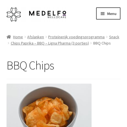
Ga
Ga
Menu
door
naar
naar
de
Home
navigatie
inhoud
Home
Afslanken
Proteïnerijk voedingsprogramma
Snack
Chips Paprika – BBQ – Ligna Pharma (3 porties)
BBQ Chips
Afrekenen
Algemene voorwaarden
BBQ Chips
Betaalmethoden
Disclaimer
Klantenservice
My account