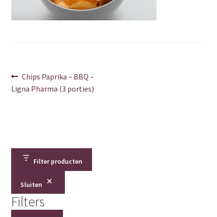
Over ons
Privacy Policy
Shop
Berichtnavigatie
Vorig
Chips Paprika – BBQ –
bericht:
Ligna Pharma (3 porties)
Verzenden & retourneren
Winkelwagen
Contact
Filter producten
Bedankt
Sluiten
Error
Filters