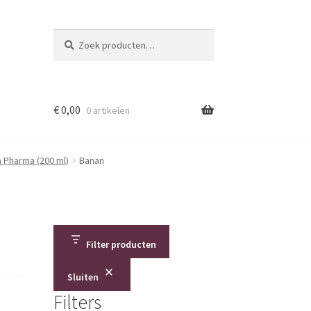
Zoeken
Zoeken
naar:
€
0,00
0 artikelen
a Pharma (200 ml)
Banan
Filter producten
Sluiten
Filters