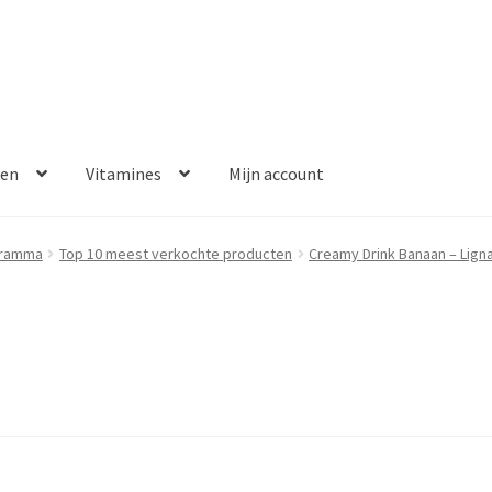
ken
Vitamines
Mijn account
aalmethoden
Disclaimer
Klantenservice
My account
Over ons
gramma
Top 10 meest verkochte producten
Creamy Drink Banaan – Lign
Winkelwagen
Contact
Error