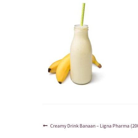
Berichtnavigatie
Vorig
Creamy Drink Banaan – Ligna Pharma (20
bericht: