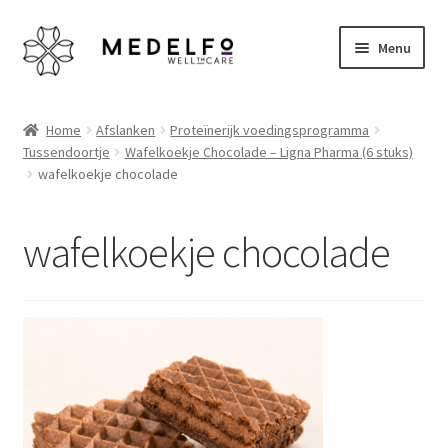
Ga
Ga
Menu
door
naar
naar
de
Home
navigatie
inhoud
Home
Afslanken
Proteïnerijk voedingsprogramma
Tussendoortje
Wafelkoekje Chocolade – Ligna Pharma (6 stuks)
Afrekenen
wafelkoekje chocolade
Algemene voorwaarden
wafelkoekje chocolade
Betaalmethoden
Disclaimer
Klantenservice
My account