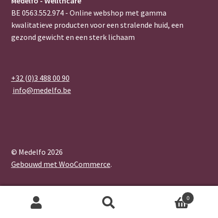
Medelfo - Wellthcare
BE 0563.552.974 - Online webshop met gamma
kwalitatieve producten voor een stralende huid, een
gezond gewicht en een sterk lichaam
+32 (0)3 488 00 90
info@medelfo.be
© Medelfo 2026
Gebouwd met WooCommerce
.
0
Zoeken
Zoeken