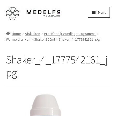
Ga
Ga
Menu
door
naar
naar
de
Home
navigatie
inhoud
Home
Afslanken
Proteïnerijk voedingsprogramma
Warme dranken
Shaker 350ml
Shaker_4_1777542161_jpg
Afrekenen
Algemene voorwaarden
Shaker_4_1777542161_j
Betaalmethoden
pg
Disclaimer
Klantenservice
My account