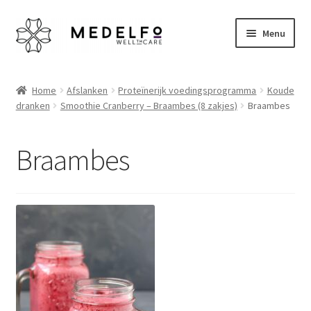
Ga
Ga
Menu
door
naar
naar
de
Home
navigatie
inhoud
Home
Afslanken
Proteïnerijk voedingsprogramma
Koude
dranken
Smoothie Cranberry – Braambes (8 zakjes)
Braambes
Afrekenen
Algemene voorwaarden
Braambes
Betaalmethoden
Disclaimer
Klantenservice
My account