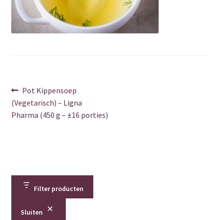
Over ons
Privacy Policy
Shop
Berichtnavigatie
Vorig
Pot Kippensoep
Verzenden & retourneren
bericht:
(Vegetarisch) – Ligna
Pharma (450 g – ±16 porties)
Winkelwagen
Contact
Bedankt
Filter producten
Error
Sluiten