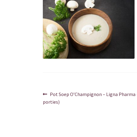
Berichtnavigatie
Vorig
Pot Soep O’Champignon – Ligna Pharma (
bericht:
porties)