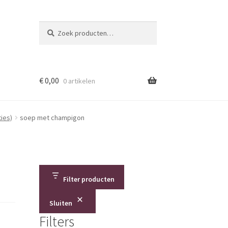
Zoeken
Zoeken
naar:
€
0,00
0 artikelen
ies)
soep met champigon
Filter producten
Sluiten
Filters