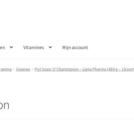
ken
Vitamines
Mijn account
aalmethoden
Disclaimer
Klantenservice
My account
Over ons
gramma
Soepen
Pot Soep O’Champignon – Ligna Pharma (450 g – 16 port
Winkelwagen
Contact
Error
on