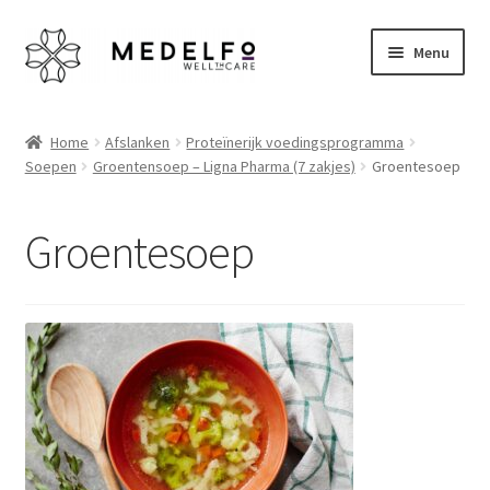
Ga
Ga
Menu
door
naar
naar
de
Home
navigatie
inhoud
Home
Afslanken
Proteïnerijk voedingsprogramma
Soepen
Groentensoep – Ligna Pharma (7 zakjes)
Groentesoep
Afrekenen
Algemene voorwaarden
Groentesoep
Betaalmethoden
Disclaimer
Klantenservice
My account