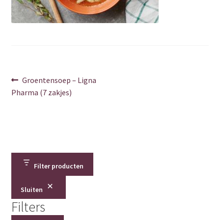
Over ons
Privacy Policy
Shop
Berichtnavigatie
Vorig
Groentensoep – Ligna
Verzenden & retourneren
bericht:
Pharma (7 zakjes)
Winkelwagen
Contact
Filter producten
Bedankt
Sluiten
Error
Filters