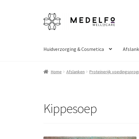
Ga
Ga
door
naar
naar
de
navigatie
inhoud
Huidverzorging & Cosmetica
Afslan
Home
Afrekenen
Algemene voorwaarden
Bet
Home
Afslanken
Proteïnerijk voedingspro
Privacy Policy
Shop
Verzenden & retourneren
Kippesoep