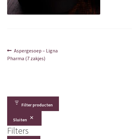
Over ons
Privacy Policy
Shop
Berichtnavigatie
Vorig
Aspergesoep – Ligna
Verzenden & retourneren
bericht:
Pharma (7 zakjes)
Winkelwagen
Contact
Filter producten
Bedankt
Sluiten
Error
Filters