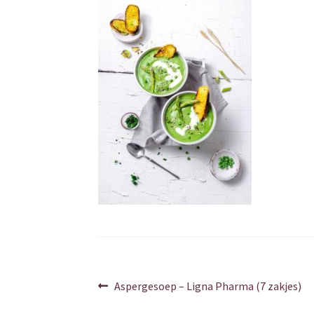
Berichtnavigatie
Vorig
Aspergesoep – Ligna Pharma (7 zakjes)
bericht: