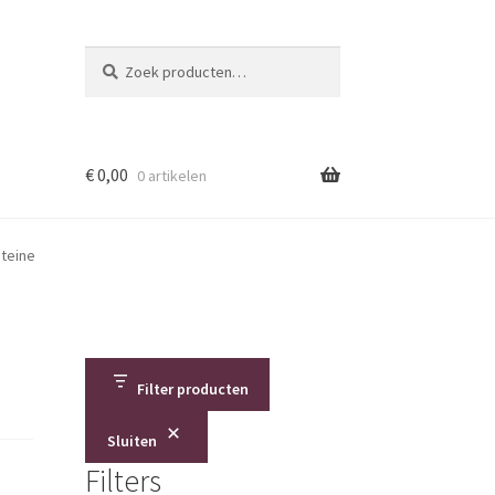
Zoeken
Zoeken
naar:
€
0,00
0 artikelen
teine
Filter producten
Sluiten
Filters