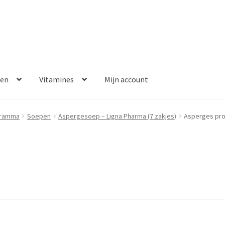
ken
Vitamines
Mijn account
aalmethoden
Disclaimer
Klantenservice
My account
Over ons
gramma
Soepen
Aspergesoep – Ligna Pharma (7 zakjes)
Asperges pro
Winkelwagen
Contact
Error