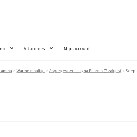
ken
Vitamines
Mijn account
aalmethoden
Disclaimer
Klantenservice
My account
Over ons
gramma
Warme maaltijd
Aspergesoep – Ligna Pharma (7 zakjes)
Soep 
Winkelwagen
Contact
Error