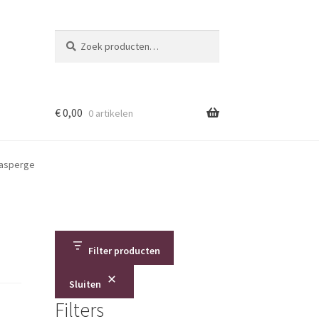
Zoeken
Zoeken
naar:
€
0,00
0 artikelen
asperge
Filter producten
Sluiten
Filters