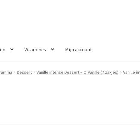
ken
Vitamines
Mijn account
aalmethoden
Disclaimer
Klantenservice
My account
Over ons
gramma
Dessert
Vanille Intense Dessert – O’Vanille (7 zakjes)
Vanille i
Winkelwagen
Contact
Error