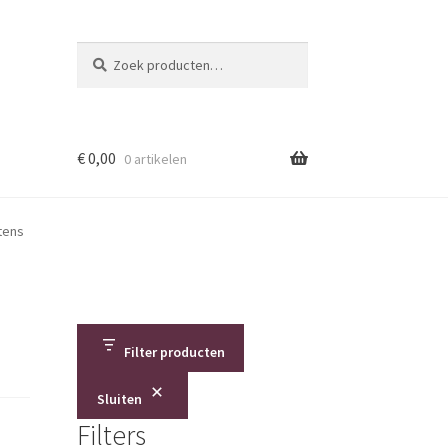
Zoeken
Zoeken
naar:
€
0,00
0 artikelen
ntens
Filter producten
Sluiten
Filters