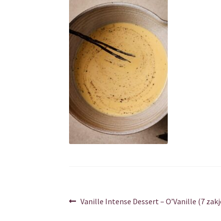
Berichtnavigatie
Vorig
Vanille Intense Dessert – O’Vanille (7 zakj
bericht: