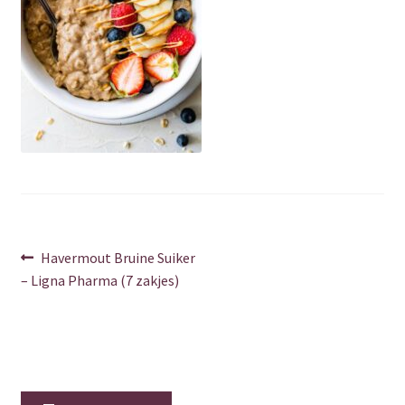
Over ons
Privacy Policy
Shop
Verzenden & retourneren
Winkelwagen
Berichtnavigatie
Vorig
Havermout Bruine Suiker
Contact
bericht:
– Ligna Pharma (7 zakjes)
Bedankt
Error