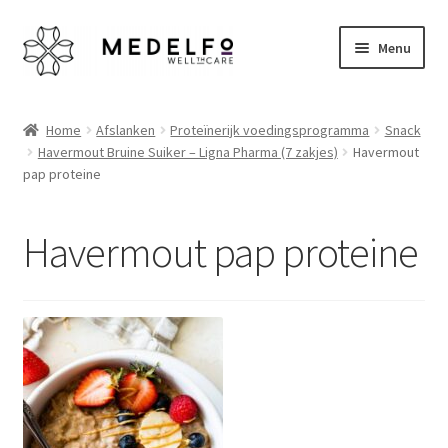
Ga
Ga
Menu
door
naar
naar
de
Home
navigatie
inhoud
Home
Afslanken
Proteïnerijk voedingsprogramma
Snack
Havermout Bruine Suiker – Ligna Pharma (7 zakjes)
Havermout
Afrekenen
pap proteine
Algemene voorwaarden
Havermout pap proteine
Betaalmethoden
Disclaimer
Klantenservice
My account