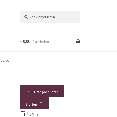
Zoeken
Zoeken
naar:
€
0,00
0 artikelen
t cream
Filter producten
Sluiten
Filters