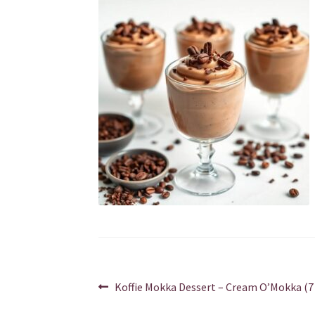
Berichtnavigatie
Vorig
Koffie Mokka Dessert – Cream O’Mokka (7 
bericht: