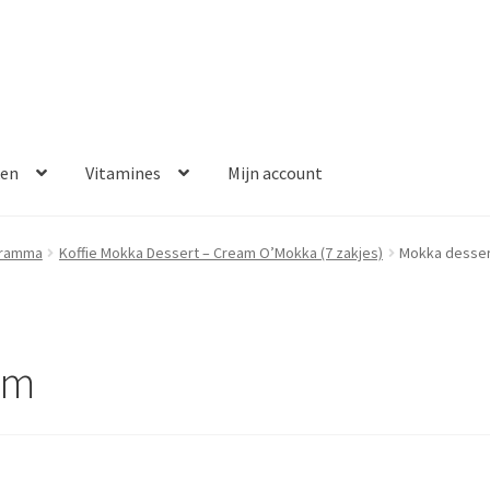
ken
Vitamines
Mijn account
aalmethoden
Disclaimer
Klantenservice
My account
Over ons
gramma
Koffie Mokka Dessert – Cream O’Mokka (7 zakjes)
Mokka desser
Winkelwagen
Contact
Error
am